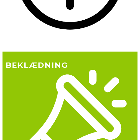
BEKLÆDNING