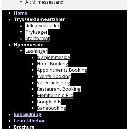
Alt til messestand
Home
Tryk/Reklameartikler
Reklameartikler
Tryksager
Storformat
Hjemmeside
Løsninger
Ny hjemmeside
Hotel Booking
Appointments Booking
Events Booking
Varer udlejning
Restaurant Booking
Membership Pro
Google Ads
Banebooking
Beklædning
Lean tilbehør
Brochure