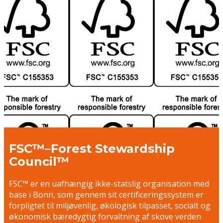
FSC™–Forest Stewardship
Council™
FSC™ er en uafhængig ikke-statslig organisation med
base i Bonn, som gennem sit certificeringssystem er
forpligtet til miljøvenlig, økologisk tilpasset, socialt og
økonomisk bæredygtig forvaltning af skove verden