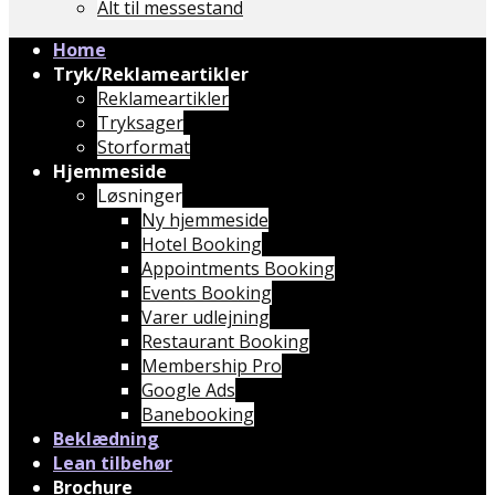
Alt til messestand
Home
Tryk/Reklameartikler
Reklameartikler
Tryksager
Storformat
Hjemmeside
Løsninger
Ny hjemmeside
Hotel Booking
Appointments Booking
Events Booking
Varer udlejning
Restaurant Booking
Membership Pro
Google Ads
Banebooking
Beklædning
Lean tilbehør
Brochure